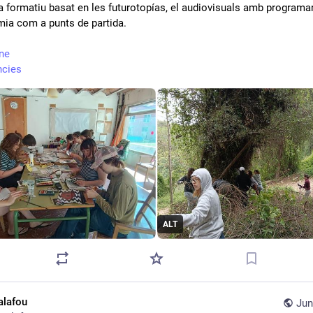
 formatiu basat en les futurotopías, el audiovisuals amb programari l
mia com a punts de partida.
ne
ncies
ALT
alafou
Jun