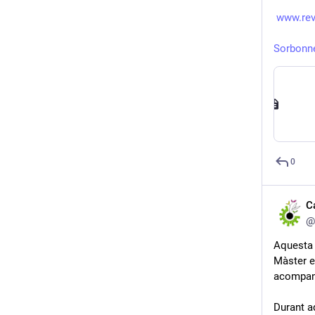
www.rev
Sorbonne 
0
C
@
Aquesta 
Màster en
acompany
Durant a