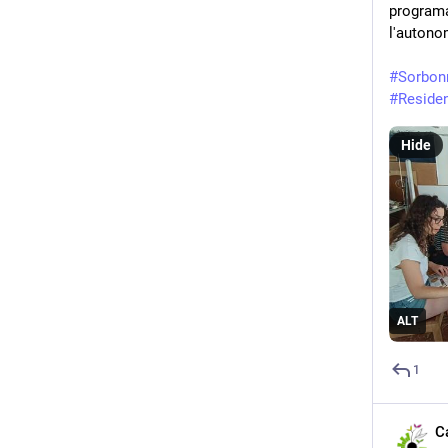
programa
l'autono
#
Sorbon
#
Reside
Hide
ALT
1
C