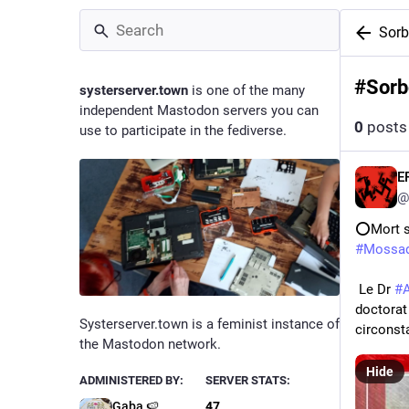
Sor
#
Sorb
systerserver.town
is one of the many
independent Mastodon servers you can
0
posts
use to participate in the fediverse.
E
@
⭕Mort su
#Mossa
 Le Dr 
#A
doctorat 
Systerserver.town is a feminist instance of
circonst
the Mastodon network.
Hide
ADMINISTERED BY:
SERVER STATS:
Gaba 🍉
47