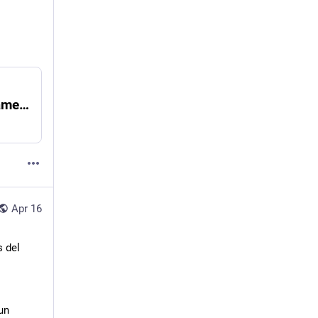
Sorbonne : 4 mois de sursis et 10 000 € d'amende pour une étudiante propalestinienne, faisons front !
Apr 16
 del 
un 