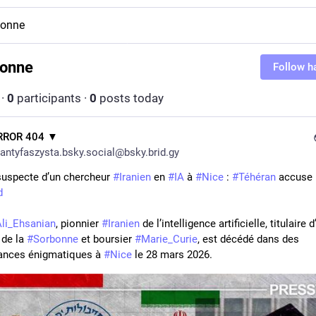
bonne
onne
Follow h
·
0
participants
·
0
posts today
RROR 404 ▼
antyfaszysta.bsky.social@bsky.brid.gy
specte d’un chercheur 
#Iranien
 en 
#IA
 à 
#Nice
 : 
#Téhéran
d
li_Ehsanian
, pionnier 
#Iranien
 de l’intelligence artificielle, titulaire d
de la 
#Sorbonne
 et boursier 
#Marie_Curie
, est décédé dans des 
ances énigmatiques à 
#Nice
 le 28 mars 2026.