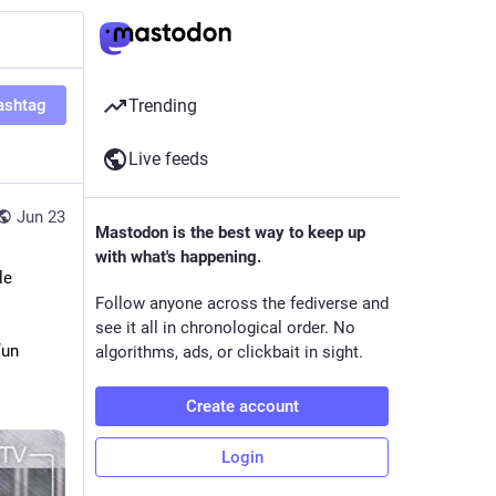
ashtag
Trending
Live feeds
Jun 23
Mastodon is the best way to keep up
with what's happening.
 accuse le 
Follow anyone across the fediverse and
see it all in chronological order. No
’un 
algorithms, ads, or clickbait in sight.
Create account
Login