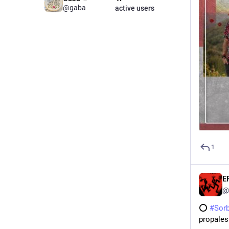
@gaba
active users
1
E
@
⭕ 
#Sor
propalest