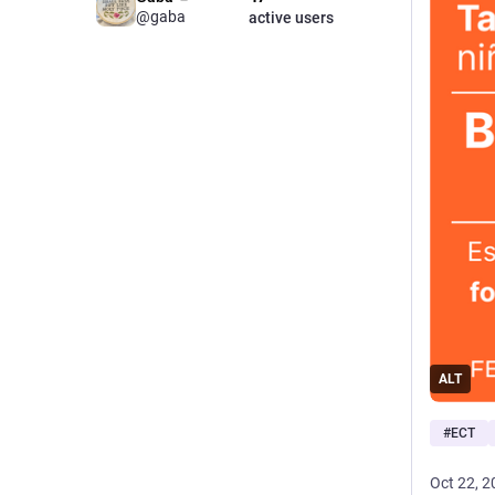
@gaba
active users
ALT
#
ECT
Oct 22, 2