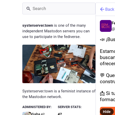
Back
F
systerserver.town
is one of the many
@
independent Mastodon servers you can
use to participate in the fediverse.
📣 ¡Bu
Estamo
buscam
ofrecer
💬 Que
constr
Systerserver.town is a feminist instance of
📩 Si t
the Mastodon network.
formac
ADMINISTERED BY:
SERVER STATS:
Hide
Gaba 🍉
47