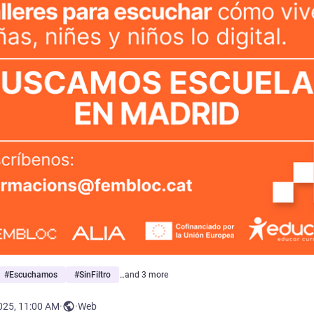
#
Escuchamos
#
SinFiltro
…and 3 more
025, 11:00 AM
·
·
Web