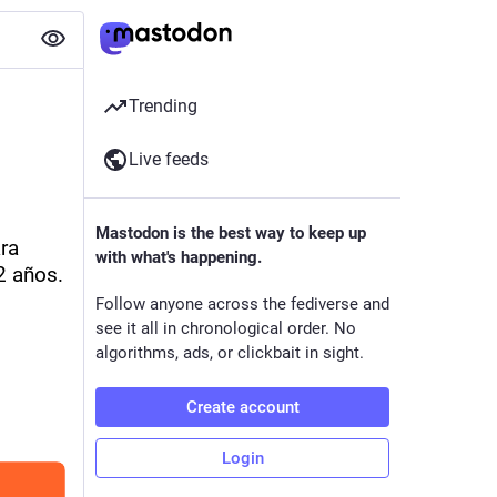
Trending
Live feeds
Mastodon is the best way to keep up
a 
with what's happening.
2 años.
Follow anyone across the fediverse and
see it all in chronological order. No
algorithms, ads, or clickbait in sight.
Create account
Login