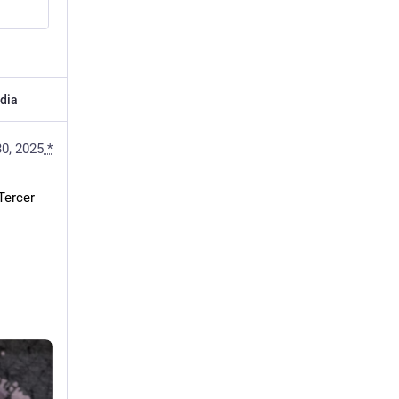
dia
30, 2025
*
ercer 