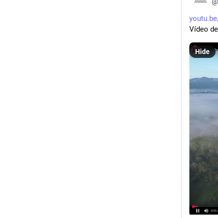
@
youtu.b
Vídeo de
Hide